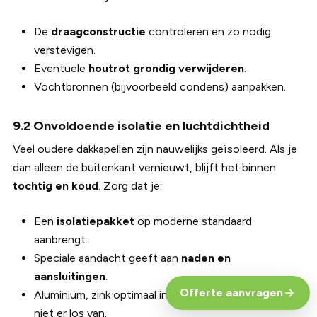
De
draagconstructie
controleren en zo nodig
verstevigen.
Eventuele
houtrot grondig verwijderen
.
Vochtbronnen (bijvoorbeeld condens) aanpakken.
9.2 Onvoldoende isolatie en luchtdichtheid
Veel oudere dakkapellen zijn nauwelijks geïsoleerd. Als je
dan alleen de buitenkant vernieuwt, blijft het binnen
tochtig en koud
. Zorg dat je:
Een
isolatiepakket
op moderne standaard
aanbrengt.
Speciale aandacht geeft aan
naden en
aansluitingen
.
Offerte aanvragen
Aluminium, zink optimaal inzet: samen met isolatie,
niet er los van.