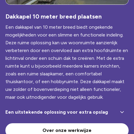
Play
Dakkapel 10 meter breed plaatsen
Video
Een dakkapel van 10 meter breed biedt ongekende
mogelijkheden voor een slimme en functionele indeling.
Deze ruime oplossing kan uw woonruimte aanzienlijk
verbeteren door een overvloed aan extra hoofdruimte en
lichtinval onder een schuin dak te creëren. Met de extra
ruimte kunt u bijvoorbeeld meerdere kamers inrichten,
zoals een ruime slaapkamer, een comfortabel
thuiskantoor, of een hobbyruimte. Deze dakkapel maakt
uw zolder of bovenverdieping niet alleen functioneler,
maar ook uitnodigender voor dagelijks gebruik.
Een uitstekende oplossing voor extra opslag
Voor huizen met beperkte opbergruimte biedt een
dakkapel van 10 meter een uitstekende oplossing voor
Over onze werkwijze