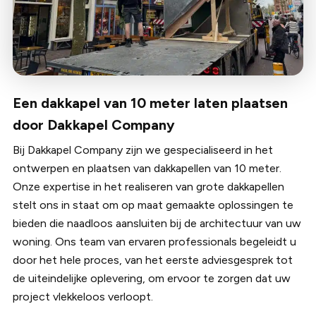
afmetingen en positie kunnen per gemeente verschillen.
Bouwtechnische eisen: De dakkapel moet voldoen aan
bouwtechnische eisen zoals goede constructie, juiste
waterdichtheid, en juiste isolatienormen. Ook de
materialen en esthetiek moeten passen bij de bestaande
bouw. Geen ingrijpende wijzigingen: De bouw van de
Een dakkapel van 10 meter laten plaatsen
dakkapel mag geen ingrijpende wijzigingen aan de
door Dakkapel Company
structuur van het dak of de woning vereisen. Dit helpt
ervoor te zorgen dat de dakkapel het uiterlijk van de
Bij Dakkapel Company zijn we gespecialiseerd in het
woning behoudt zonder grote veranderingen aan de
ontwerpen en plaatsen van dakkapellen van 10 meter.
constructie.
Onze expertise in het realiseren van grote dakkapellen
stelt ons in staat om op maat gemaakte oplossingen te
bieden die naadloos aansluiten bij de architectuur van uw
woning. Ons team van ervaren professionals begeleidt u
door het hele proces, van het eerste adviesgesprek tot
de uiteindelijke oplevering, om ervoor te zorgen dat uw
project vlekkeloos verloopt.