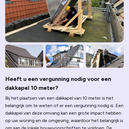
ontworpen dakkapel van 10 meter de buitenkant van uw
woning moderniseren en aantrekkelijker maken, wat de
waarde van uw huis verhoogt. Potentiële kopers zien
deze uitbreiding vaak als een waardevolle toevoeging,
waardoor uw huis aantrekkelijker wordt op de
vastgoedmarkt. Bij Dakkapel Company zorgen we ervoor
dat uw dakkapel van 10 meter niet alleen praktisch is,
maar ook perfect aansluit bij uw woonwensen en stijl.
Heeft u een vergunning nodig voor een
dakkapel 10 meter?
Bij het plaatsen van een dakkapel van 10 meter is het
belangrijk om te weten of er een vergunning nodig is. Een
dakkapel van deze omvang kan een grote impact hebben
op uw woning en de omgeving, waardoor het belangrijk is
om aan de lokale bouwvoorschriften te voldoen. De