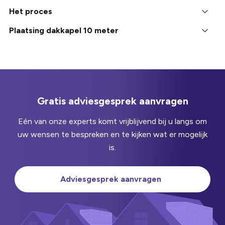
Het proces
Zodra de benodigde vergunningen zijn verkregen (indien
Plaatsing dakkapel 10 meter
nodig), starten we met de productie van uw 10 meter
Na de productie wordt de 10 meter brede dakkapel naar
brede dakkapel. Bij een op maat gemaakte dakkapel
uw woning vervoerd. Ons ervaren montageteam zorgt
gebruiken we in onze werkplaats hoogwaardige
voor een efficiënte en nauwkeurige installatie. Eerst
materialen en geavanceerde technieken om een
wordt een opening in het dak gemaakt, waarbij zorgvuldig
constructie te realiseren die perfect aansluit bij uw
wordt gewerkt om schade aan de bestaande
Gratis adviesgesprek aanvragen
woning. Dit proces omvat nauwkeurige maatvoering,
dakstructuur te voorkomen. Vervolgens wordt de
precisie in de constructie en strenge kwaliteitscontroles
Eén van onze experts komt vrijblijvend bij u langs om
dakkapel stevig verankerd in de opening. Het team zorgt
om ervoor te zorgen dat alle specificaties en normen
uw wensen te bespreken en te kijken wat er mogelijk
voor een volledig waterdichte afwerking en integreert de
worden nageleefd. Voor prefab dakkapellen volgen we
is.
dakbedekking naadloos met de rest van het dak. Na de
een vergelijkbare benadering, waarbij de modules in de
installatie voeren we een uitgebreide controle uit om te
fabriek worden vervaardigd en later eenvoudig kunnen
garanderen dat alles naar behoren functioneert.
Adviesgesprek aanvragen
worden samengevoegd. Deze prefab methode biedt
Bovendien bieden we nazorg en garantie op onze
voordelen zoals een kortere installatietijd en vaak lagere
werkzaamheden, zodat u er zeker van kunt zijn dat uw
kosten, zonder dat er concessies worden gedaan aan de
dakkapel jarenlang probleemloos meegaat.
kwaliteit.