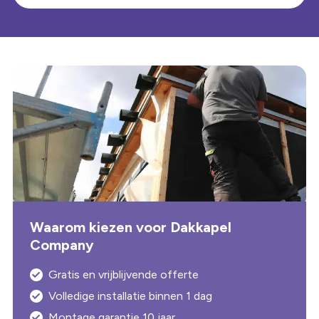
extra opslag. De ruime dakkapel biedt voldoende ruimte
voor inbouwkasten of opbergdozen, waardoor de rest
van uw huis opgeruimd blijft. Bij Dakkapel Company
bieden we advies op maat om ervoor te zorgen dat de
indeling van uw dakkapel van 10 meter perfect aansluit bij
uw behoeften. Ons team helpt u bij het kiezen van de
beste indelingsopties, zodat u optimaal gebruik kunt
maken van uw nieuwe ruimte, of u nu extra slaapruimte,
een kantoor, een badkamer of extra opslag nodig heeft.
Waarom kiezen voor Dakkapel
Company
Gratis en vrijblijvende offerte
Volledige installatie binnen 1 dag
Montage garantie 10 jaar