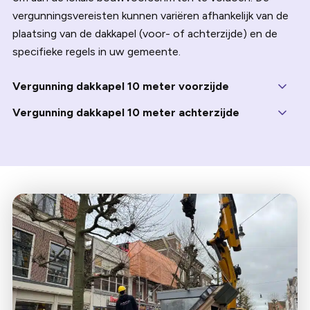
vergunningsvereisten kunnen variëren afhankelijk van de
plaatsing van de dakkapel (voor- of achterzijde) en de
specifieke regels in uw gemeente.
Vergunning dakkapel 10 meter voorzijde
Vergunning dakkapel 10 meter achterzijde
Voor een dakkapel van 10 meter aan de achterzijde van
uw woning gelden vaak minder strikte regels, en in
sommige gevallen is een vergunning niet nodig. Dit hangt
echter af van de specifieke bouwvoorschriften in uw
gemeente. De criteria voor vergunningsvrij bouwen zijn
meestal: Afmetingen en positie: De dakkapel mag
doorgaans niet hoger zijn dan 1,75 meter en moet binnen
bepaalde breedte grenzen blijven. Daarnaast moet de
dakkapel zich op minimaal 0,5 meter afstand van de
zijkanten van het dakvlak bevinden. De exacte