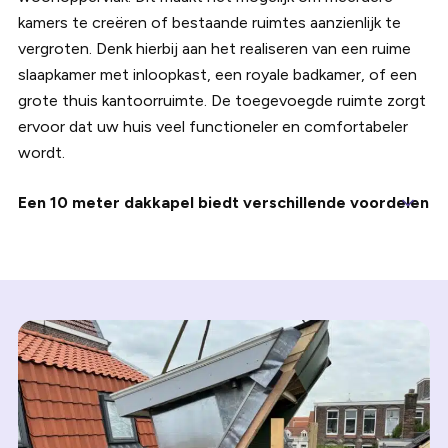
kamers te creëren of bestaande ruimtes aanzienlijk te
vergroten. Denk hierbij aan het realiseren van een ruime
slaapkamer met inloopkast, een royale badkamer, of een
grote thuis kantoorruimte. De toegevoegde ruimte zorgt
ervoor dat uw huis veel functioneler en comfortabeler
wordt.
Een 10 meter dakkapel biedt verschillende voordelen
Daarnaast biedt een dakkapel van 10 meter uitgebreide
lichtinval, wat de sfeer en leefbaarheid van uw woning
aanzienlijk verbetert. Het natuurlijke licht kan ook
bijdragen aan energiebesparing doordat u minder
afhankelijk bent van kunstlicht. Verder biedt de grotere
oppervlakte betere mogelijkheden voor ventilatie, met de
integratie van grotere ramen en ventilatieroosters die de
luchtstroom optimaliseren en bijdragen aan een
gezonder binnenklimaat. Qua uitstraling kan een goed