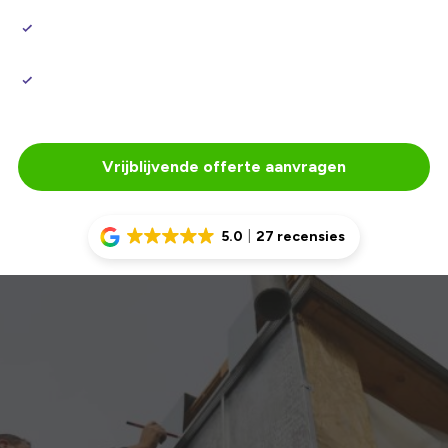
hoogwaardige afwerking
Heldere communicatie en begeleiding van begin tot
eind
Vakmensen met jarenlange ervaring in elke dakkapel
montage
Vrijblijvende offerte aanvragen
5.0
27 recensies
Uw woning upgraden met een dakkapel van
10 meter
Een dakkapel van 10 meter breed is een indrukwekkende
uitbreiding die uw woning direct naar een hoger niveau