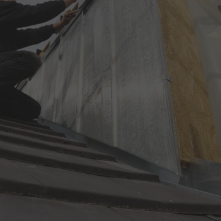
tilt. Dankzij de breedte ontstaat er een zeer ruime, lichte
en open verdieping die zich uitstekend leent voor grotere
of meerdere kamers. De ramen over de volledige breedte
zorgen voor veel natuurlijk licht, waardoor de ruimte
direct een luxueuze en comfortabele uitstraling krijgt.
Deze dakkapel is ideaal voor huiseigenaren die hun ruimte
willen transformeren tot een volwaardige leefverdieping
met maximale mogelijkheden.
De extra ruimte maakt het eenvoudig om een slimme en
praktische indeling te creëren die past bij uw
woonwensen. Denk aan een grote master bedroom, een
uitgebreide werkkamer, een tweede badkamer of zelfs
een combinatie van meerdere functies. Dankzij de
grotere vloeroppervlakte en extra hoofdruimte kunnen
meubels en opbergoplossingen efficiënt worden
geplaatst. Bij Dakkapel Company zorgen we ervoor dat
uw 10 meter brede dakkapel perfect aansluit bij de stijl