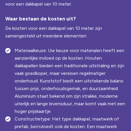
volgens strikte normen en worden geleverd met garantie,
voor een dakkapel van 10 meter.
zodat u verzekerd bent van een betrouwbare en
duurzame keuze. Hoewel prefab dakkapellen minder
Waar bestaan de kosten uit?
maatwerk opties bieden dan traditionele oplossingen, zijn
De kosten voor een dakkapel van 10 meter zijn
er genoeg aanpassingsmogelijkheden om de dakkapel aan
samengesteld uit meerdere elementen:
te passen aan uw stijl en voorkeuren. Bij een 10 meter
brede dakkapel kunt u kiezen uit verschillende kleuren,
Materiaalkeuze: Uw keuze voor materialen heeft een
afwerkingen en raamstijlen, zodat de prefab dakkapel
aanzienlijke invloed op de kosten. Houten
perfect aansluit bij de esthetiek van uw woning en uw
dakkapellen bieden een traditionele uitstraling en zijn
specifieke behoeften. Dit maakt een prefab dakkapel van
vaak goedkoper, maar vereisen regelmatiger
10 meter een veelzijdige en praktische keuze voor elke
onderhoud. Kunststof biedt een uitstekende balans
woning.
tussen prijs, onderhoudsgemak, en duurzaamheid.
Aluminium staat bekend om zijn strakke, moderne
uiterlijk en lange levensduur, maar komt vaak met een
hoger prijskaartje.
Constructietype: Het type dakkapel, maatwerk of
prefab, beïnvloedt ook de kosten. Een maatwerk