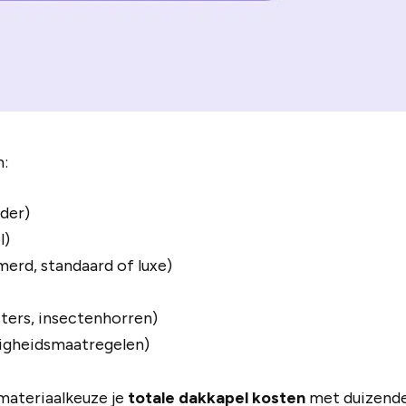
n:
der)
l)
erd, standaard of luxe)
sters, insectenhorren)
ligheidsmaatregelen)
 materiaalkeuze je
totale dakkapel kosten
met duizenden