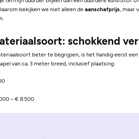
 termijn duurder blijken dan een duurdere kunststof of 
Daarom bekijken we niet alleen de
aanschafprijs
, maar 
n.
ateriaalsoort: schokkend ver
eriaalsoort beter te begrijpen, is het handig eerst een gl
pel van ca. 3 meter breed, inclusief plaatsing.
000
5.000 – € 8.500