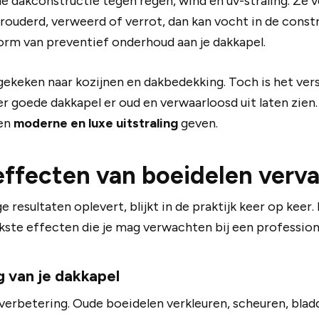
 dakconstructie tegen regen, wind en uv-straling. Ze
rouderd, verweerd of verrot, dan kan vocht in de const
orm van preventief onderhoud aan je dakkapel.
gekeken naar kozijnen en dakbedekking. Toch is het ver
er goede dakkapel er oud en verwaarloosd uit laten zien
een
moderne en luxe uitstraling
geven.
effecten van boeidelen verv
esultaten oplevert, blijkt in de praktijk keer op keer. 
rijkste effecten die je mag verwachten bij een professi
g van je dakkapel
 verbetering. Oude boeidelen verkleuren, scheuren, bla